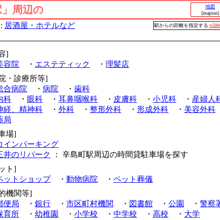
駅」周辺の
地図
[mapion]
:
居酒屋・ホテルなど
駅からの距離を指定する
○50
容]
美容院
・
エステティック
・
理髪店
病院・診療所等]
総合病院
・
病院
・
歯科
内科
・
眼科
・
耳鼻咽喉科
・
皮膚科
・
小児科
・
産婦人
神経、精神科
・
外科
・
整形外科
・
形成外科
・
美容外科
薬局
車場]
コインパーキング
三井のリパーク
： 辛島町駅周辺の時間貸駐車場を探す
ット]
ペットショップ
・
動物病院
・
ペット葬儀
公的機関等]
郵便局
・
銀行
・
市区町村機関
・
図書館
・
公園
・
警察
保育所
・
幼稚園
・
小学校
・
中学校
・
高校
・
大学