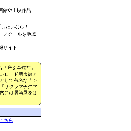
画館や上映作品
プしたいなら！
・スクールを地域
報サイト
ら「産文会館前」
ンロード新市街ア
として有名な「シ
「サクラマチクマ
内には居酒屋をは
こちら