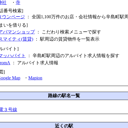
神社
・
寺
電話番号検索]
タウンページ
： 全国1,100万件のお店・会社情報から辛島町駅
住まいを借りる]
アパマンショップ
： こだわり検索メニューで探す
スマイティ(賃貸)
： 駅周辺の賃貸物件を一覧表示
アルバイト]
マッハバイト
： 辛島町駅周辺のアルバイト求人情報を探す
fromA
：
アルバイト求人情報
図]
oogle Map
・
Mapion
路線の駅名一覧
電３号線
近くの駅