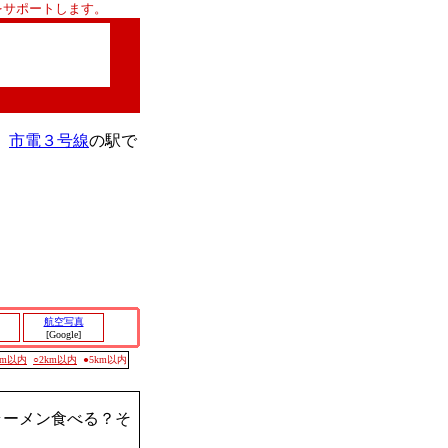
をサポートします。
、
市電３号線
の駅で
航空写真
[Google]
0m以内
○2km以内
●5km以内
ラーメン食べる？そ