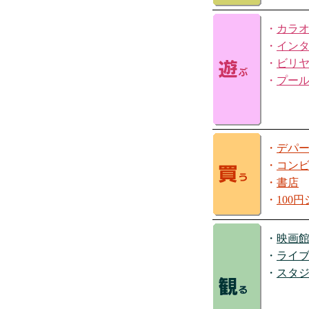
・
カラ
・
イン
・
ビリ
・
プー
・
デパ
・
コン
・
書店
・
100
・
映画
・
ライ
・
スタ