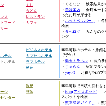
・ぐるなび
：
検索結果か
メン
・
すし
・
美味案内
：
全店ルート
・
うどん
ったお店が探せる
ミレス
・
レストラン
・
ホットペッパー.jp
：
各
ストフード
・
カフェ
検索
バリー
・
食べログ
：
みんなのク
ング
ル
・
ビジネスホテル
辛島町駅のホテル・旅館
で予約！
ィホテル
・
カプセルホテル
・
楽天トラベル
：
宿泊条
ートホテル
・
ラブホテル
・
じゃらん
：
宿泊プラン
・
民宿
・
yoyaQ
：
お得な宿泊プ
・
温泉
辛島町駅で日頃の疲れを
サージ
・
整体
・
ispot(アイスポット)
：
スポットを検索
スセンター
・
熊本温泉ガイド.jp
：
熊