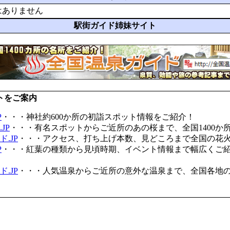
はありません
駅街ガイド姉妹サイト
トをご案内
P
・・・神社約600か所の初詣スポット情報をご紹介！
JP
・・・有名スポットからご近所のあの桜まで、全国1400か
.JP
・・・アクセス、打ち上げ本数、見どころまで全国の花
P
・・・紅葉の種類から見頃時期、イベント情報まで幅広くご
.JP
・・・人気温泉からご近所の意外な温泉まで、全国各地