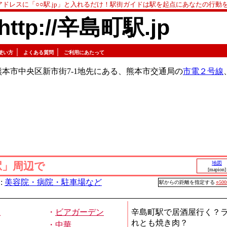
アドレスに「○○駅.jp」と入れるだけ！駅街ガイドは駅を起点にあなたの行動
http://辛島町駅.jp
｜
｜
使い方
よくある質問
ご利用にあたって
本市中央区新市街7-1地先にある、熊本市交通局の
市電２号線
駅」周辺で
地図
[mapion]
:
美容院・病院・駐車場など
駅からの距離を指定する
○50
屋
・
ビアガーデン
辛島町駅で居酒屋行く？
れとも焼き肉？
・
中華