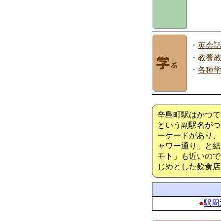
・
英会
・
教養
・
各種
辛島町駅はかつて
という副駅名がつ
ーケードがあり、
ャワー通り」と結
モト」も近いので
じめとした飲食店
●
駅周