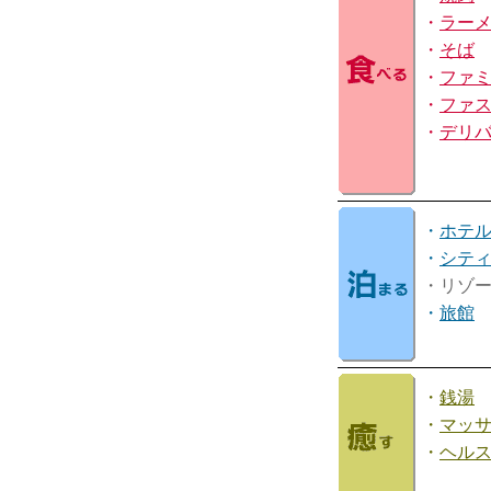
・
ラー
・
そば
・
ファ
・
ファ
・
デリ
・
ホテ
・
シテ
・リゾ
・
旅館
・
銭湯
・
マッ
・
ヘル