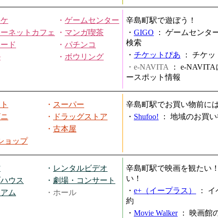
オケ
・
ゲームセンター
辛島町駅で遊ぼう！
ターネットカフェ
・
マンガ喫茶
・
GIGO
：
ゲームセンタ
検索
ヤード
・
パチンコ
・
チケットぴあ
：
チケッ
ル
・
ボウリング
・e-NAVITA
：
e-NAVI
ースポット情報
ート
・
スーパー
辛島町駅でお買い物前に
ビニ
・
ドラッグストア
・
Shufoo!
：
地域のお買い
・
古本屋
円ショップ
館
・
レンタルビデオ
辛島町駅で映画を観たい
い！
ブハウス
・
劇場・コンサート
・
e+（イープラス）
：
イ
ジアム
・ホール
約
・
Movie Walker
：
映画館