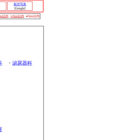
航空写真
[Google]
0m以内
○2km以内
●5km以内
科
・
泌尿器科
署