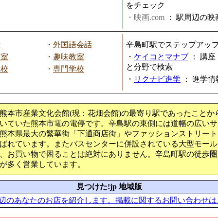
をチェック
・映画.com
：
駅周辺の映
話
・
外国語会話
辛島町駅でステップアッ
教室
・
趣味教室
・
ケイコとマナブ
：
講座
と分野で検索
学校
・
専門学校
・
リクナビ進学
：
進学情
熊本市産業文化会館(現：花畑会館)の最寄り駅であったことか
いていた熊本市電の電停です。辛島駅の東側には道幅の広いサ
熊本県最大の繁華街「下通商店街」やファッションストリート
ばれています。またバスセンターに併設されている大型モール
、お買い物で困ることは絶対にありません。辛島町駅の徒歩圏
が多く営業しています。
見つけた!jp 地域版
辺のあなたのお店を紹介します。掲載に関するお問い合わせは