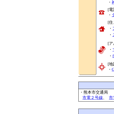
・
[
・
[
・
・
[
・
・
[地
・
G
・熊本市交通局
市電２号線
、
市