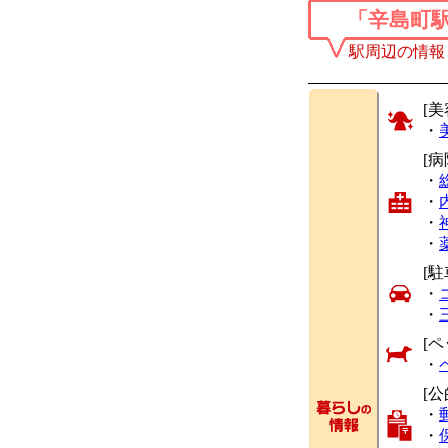
「辛島町
駅周辺の情報
[美
・
[
・
・
・
・
[駐
・
・
[ペ
・
[
・
・