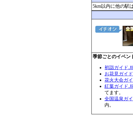
5km以内に他の駅
季節ごとのイベン
初詣ガイド.J
お花見ガイド.
花火大会ガイド
紅葉ガイド.J
てます。
全国温泉ガイド
内。