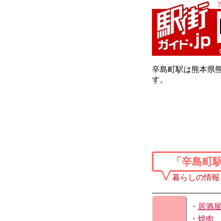
辛島町駅は熊本県熊
す。
「辛島町
暮らしの情報
・
居酒
・
焼肉